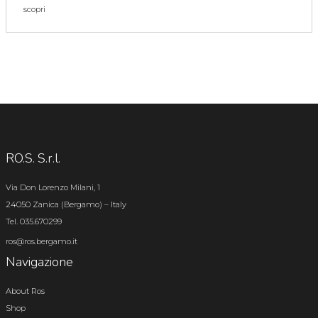
scopri
RO.S. S.r.l.
Via Don Lorenzo Milani, 1
24050 Zanica (Bergamo) – Italy
Tel. 035.670299
ros@ros.bergamo.it
Navigazione
About Ros
Shop