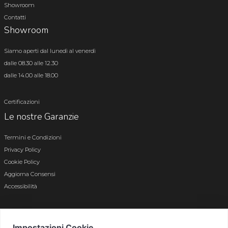
Showroom
Contatti
Showroom
Siamo aperti dal lunedì al venerdì
dalle 08.30 alle 12.30
dalle 14.00 alle 18.00
Certificazioni
Le nostre Garanzie
Termini e Condizioni
Privacy Policy
Cookie Policy
Aggiorna Consensi
Accessibilità