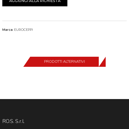
AGGIUNGI ALLA RICHIESTA
Marca:
EUROCEPPI
PRODOTTI ALTERNATIVI
RO.S. S.r.l.