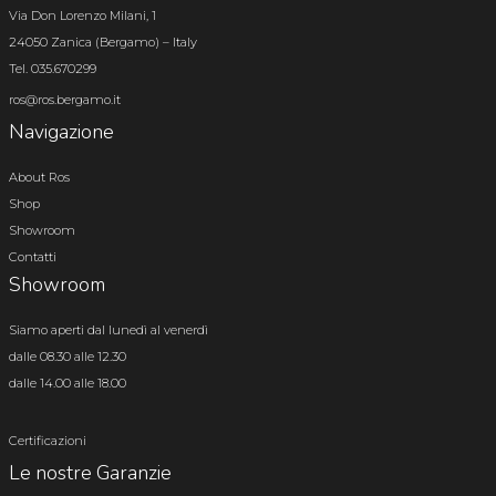
Via Don Lorenzo Milani, 1
24050 Zanica (Bergamo) – Italy
Tel. 035.670299
ros@ros.bergamo.it
Navigazione
About Ros
Shop
Showroom
Contatti
Showroom
Siamo aperti dal lunedì al venerdì
dalle 08.30 alle 12.30
dalle 14.00 alle 18.00
Certificazioni
Le nostre Garanzie