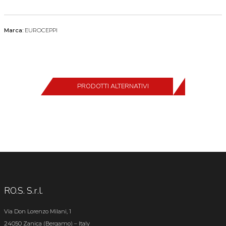
Marca:
EUROCEPPI
PRODOTTI ALTERNATIVI
RO.S. S.r.l.
Via Don Lorenzo Milani, 1
24050 Zanica (Bergamo) – Italy