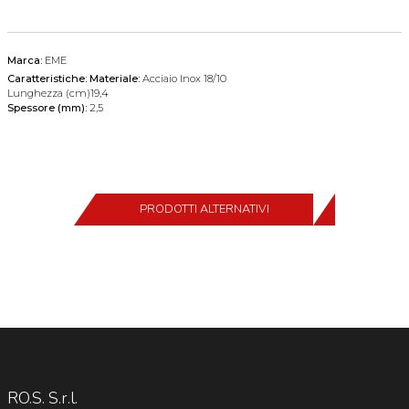
Marca:
EME
Caratteristiche:
Materiale:
Acciaio Inox 18/10
Lunghezza (cm)19,4
Spessore (mm):
2,5
PRODOTTI ALTERNATIVI
RO.S. S.r.l.