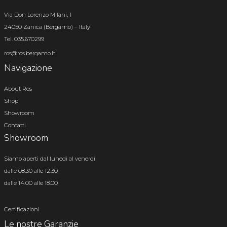
Via Don Lorenzo Milani, 1
24050 Zanica (Bergamo) – Italy
Tel. 035.670299
ros@ros.bergamo.it
Navigazione
About Ros
Shop
Showroom
Contatti
Showroom
Siamo aperti dal lunedì al venerdì
dalle 08.30 alle 12.30
dalle 14.00 alle 18.00
Certificazioni
Le nostre Garanzie