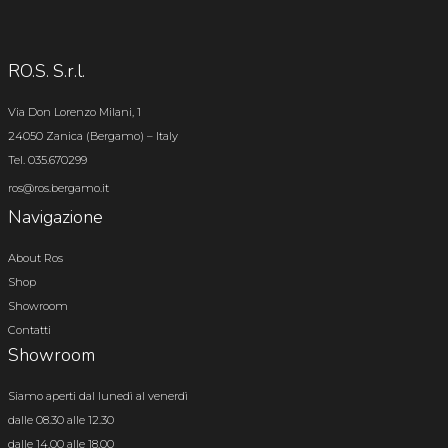
RO.S. S.r.l.
Via Don Lorenzo Milani, 1
24050 Zanica (Bergamo) – Italy
Tel. 035.670299
ros@ros.bergamo.it
Navigazione
About Ros
Shop
Showroom
Contatti
Showroom
Siamo aperti dal lunedì al venerdì
dalle 08.30 alle 12.30
dalle 14.00 alle 18.00