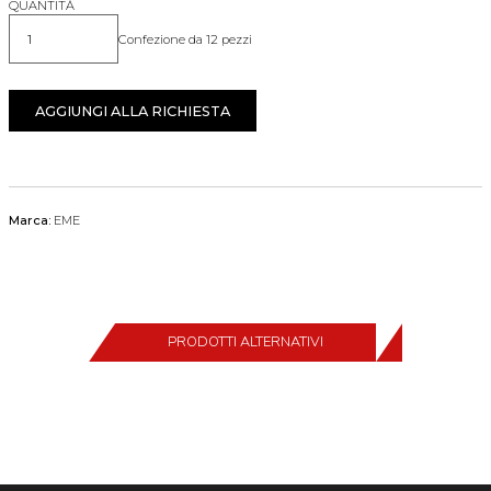
QUANTITÀ
Confezione da 12 pezzi
Quantità
AGGIUNGI ALLA RICHIESTA
Marca:
EME
PRODOTTI ALTERNATIVI