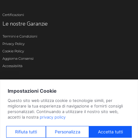
Certificazioni
Le nostre Garanzie
Termini e Condizioni
Privacy Policy
Cookie Policy
Aggiorna Consensi
Accessibilità
© 2026 Tutti i diritti riservati · P.iva e c.f. 01496180165 · Iscr. registro imprese di
Bergamo n. 01496180165 · Capitale Sociale i.v. € 800.000,00