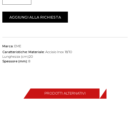
Quantità
AGGIUNGI ALLA RICHIESTA
Marca:
EME
Caratteristiche:
Materiale:
Acciaio Inox 18/10
Lunghezza (cm)20
Spessore (mm):
8
PRODOTTI ALTERNATIVI