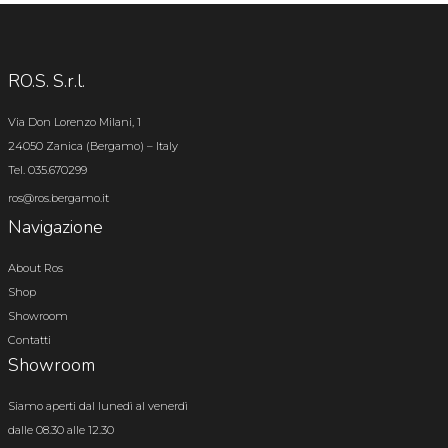
RO.S. S.r.l.
Via Don Lorenzo Milani, 1
24050 Zanica (Bergamo) – Italy
Tel. 035.670299
ros@ros.bergamo.it
Navigazione
About Ros
Shop
Showroom
Contatti
Showroom
Siamo aperti dal lunedì al venerdì
dalle 08.30 alle 12.30