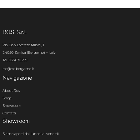
RO.S. S.r.l.
Via Don Lorenzo Milani, 1
24050 Zanica (Bergamo) – Italy
Tel. 035.670299
ros@ros.bergamo.it
Navigazione
About Ros
Shop
Showroom
Contatti
Showroom
Siamo aperti dal lunedì al venerdì