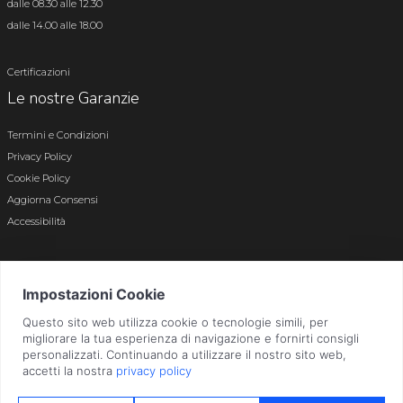
dalle 08.30 alle 12.30
dalle 14.00 alle 18.00
Certificazioni
Le nostre Garanzie
Termini e Condizioni
Privacy Policy
Cookie Policy
Aggiorna Consensi
Accessibilità
© 2026 Tutti i diritti riservati · P.iva e c.f. 01496180165 · Iscr. registro imprese di
Bergamo n. 01496180165 · Capitale Sociale i.v. € 800.000,00