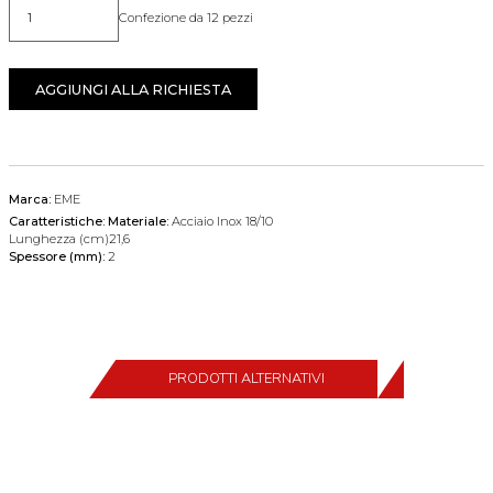
Confezione da 12 pezzi
Quantità
AGGIUNGI ALLA RICHIESTA
Marca:
EME
Caratteristiche:
Materiale:
Acciaio Inox 18/10
Lunghezza (cm)21,6
Spessore (mm):
2
PRODOTTI ALTERNATIVI