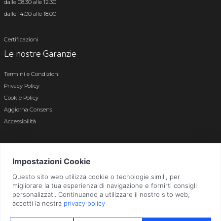
dalle 08.30 alle 12.30
dalle 14.00 alle 18.00
Certificazioni
Le nostre Garanzie
Termini e Condizioni
Privacy Policy
Cookie Policy
Aggiorna Consensi
Accessibilità
© 2026 Tutti i diritti riservati · P.iva e c.f. 01496180165 · Iscr. registro imprese di
Bergamo n. 01496180165 · Capitale Sociale i.v. € 800.000,00