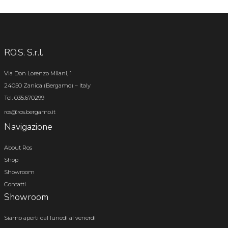
RO.S. S.r.l.
Via Don Lorenzo Milani, 1
24050 Zanica (Bergamo) – Italy
Tel. 035.670299
ros@ros.bergamo.it
Navigazione
About Ros
Shop
Showroom
Contatti
Showroom
Siamo aperti dal lunedì al venerdì