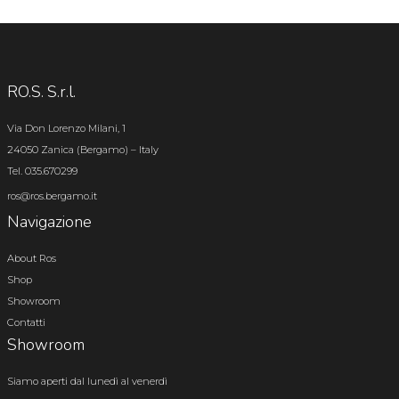
RO.S. S.r.l.
Via Don Lorenzo Milani, 1
24050 Zanica (Bergamo) – Italy
Tel. 035.670299
ros@ros.bergamo.it
Navigazione
About Ros
Shop
Showroom
Contatti
Showroom
Siamo aperti dal lunedì al venerdì