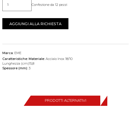
Confezione da 12 pezzi
Quantità
AGGIUNGI ALLA RICHIESTA
Marca:
EME
Caratteristiche:
Materiale:
Acciaio Inox 18/10
Lunghezza (cm)15,8
Spessore (mm):
3
PRODOTTI ALTERNATIVI