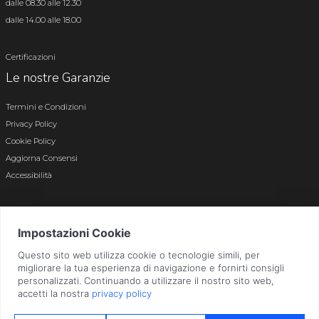
dalle 08.30 alle 12.30
dalle 14.00 alle 18.00
Certificazioni
Le nostre Garanzie
Termini e Condizioni
Privacy Policy
Cookie Policy
Aggiorna Consensi
Accessibilità
© 2026 Tutti i diritti riservati · P.iva e c.f. 01496180165 · Iscr. registro imprese di
Bergamo n. 01496180165 · Capitale Sociale i.v. € 800.000,00