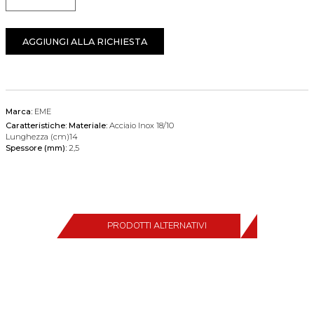
Quantità
AGGIUNGI ALLA RICHIESTA
Marca:
EME
Caratteristiche:
Materiale:
Acciaio Inox 18/10
Lunghezza (cm)14
Spessore (mm):
2,5
PRODOTTI ALTERNATIVI