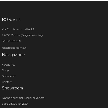
RO.S. S.r.l.
Via Don Lorenzo Milani, 1
24050 Zanica (Bergamo) – Italy
Tel. 035.670299
ros@ros.bergamo.it
Navigazione
About Ros
Shop
Showroom
Contatti
Showroom
Siamo aperti dal lunedì al venerdì
dalle 08.30 alle 12.30