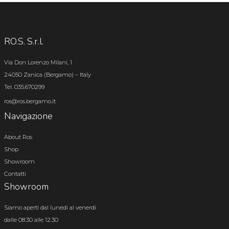
RO.S. S.r.l.
Via Don Lorenzo Milani, 1
24050 Zanica (Bergamo) – Italy
Tel. 035.670299
ros@ros.bergamo.it
Navigazione
About Ros
Shop
Showroom
Contatti
Showroom
Siamo aperti dal lunedì al venerdì
dalle 08.30 alle 12.30