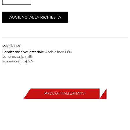
Quantità
AGGIUNGI ALLA RICHIESTA
Marca:
EME
Caratteristiche:
Materiale:
Acciaio Inox 18/10
Lunghezza (cm)15
Spessore (mm):
2,5
PRODOTTI ALTERNATIVI