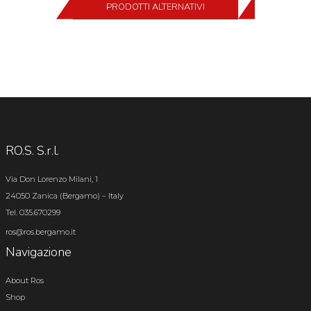
PRODOTTI ALTERNATIVI
RO.S. S.r.l.
Via Don Lorenzo Milani, 1
24050 Zanica (Bergamo) – Italy
Tel. 035.670299
ros@ros.bergamo.it
Navigazione
About Ros
Shop