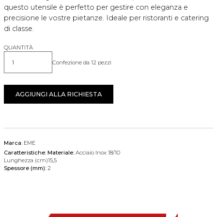
questo utensile è perfetto per gestire con eleganza e
precisione le vostre pietanze. Ideale per ristoranti e catering
di classe.
QUANTITÀ
Confezione da 12 pezzi
Quantità
AGGIUNGI ALLA RICHIESTA
Marca:
EME
Caratteristiche:
Materiale:
Acciaio Inox 18/10
Lunghezza (cm)15,5
Spessore (mm):
2