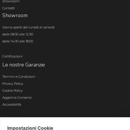
Showroom
Contatti
Showroom
Siamo aperti dal lunedì al venerdì
dalle 08.30 alle 12.30
dalle 14.00 alle 18.00
Certificazioni
Le nostre Garanzie
Termini e Condizioni
Privacy Policy
Cookie Policy
Aggiorna Consensi
Accessibilità