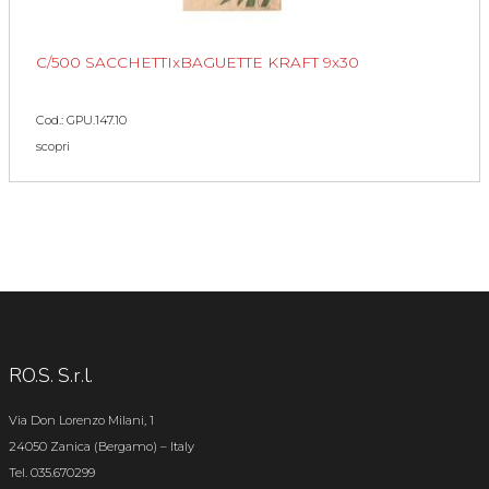
C/500 SACCHETTIxBAGUETTE KRAFT 9x30
Cod.: GPU.147.10
scopri
RO.S. S.r.l.
Via Don Lorenzo Milani, 1
24050 Zanica (Bergamo) – Italy
Tel. 035.670299