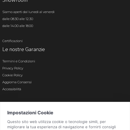
Showroom
Siamo aperti dal lunedì al venerdì
dalle 08.30 alle 12.30
dalle 14.00 alle 18.00
Certificazioni
Le nostre Garanzie
Termini e Condizioni
Privacy Policy
Cookie Policy
Aggiorna Consensi
Accessibilità
© 2026 Tutti i diritti riservati · P.iva e c.f. 01496180165 · Iscr. registro imprese di
Bergamo n. 01496180165 · Capitale Sociale i.v. € 800.000,00