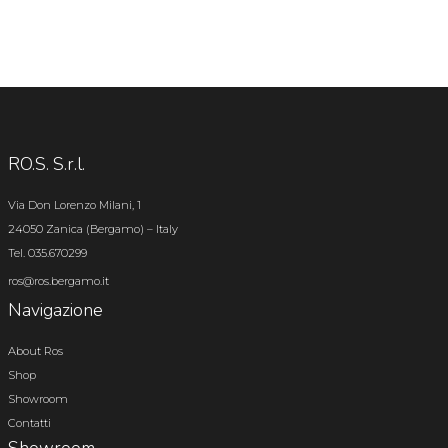
RO.S. S.r.l.
Via Don Lorenzo Milani, 1
24050 Zanica (Bergamo) – Italy
Tel. 035.670299
ros@ros.bergamo.it
Navigazione
About Ros
Shop
Showroom
Contatti