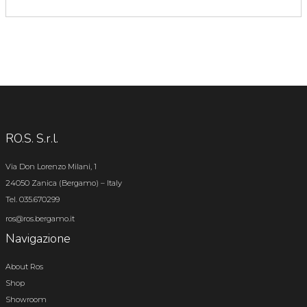
RO.S. S.r.l.
Via Don Lorenzo Milani, 1
24050 Zanica (Bergamo) – Italy
Tel. 035.670299
ros@ros.bergamo.it
Navigazione
About Ros
Shop
Showroom