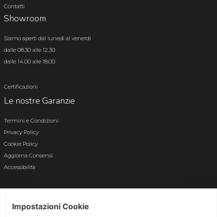
Contatti
Showroom
Siamo aperti dal lunedì al venerdì
dalle 08.30 alle 12.30
dalle 14.00 alle 18.00
Certificazioni
Le nostre Garanzie
Termini e Condizioni
Privacy Policy
Cookie Policy
Aggiorna Consensi
Accessibilità
© 2026 Tutti i diritti riservati · P.iva e c.f. 01496180165 · Iscr. registro imprese di