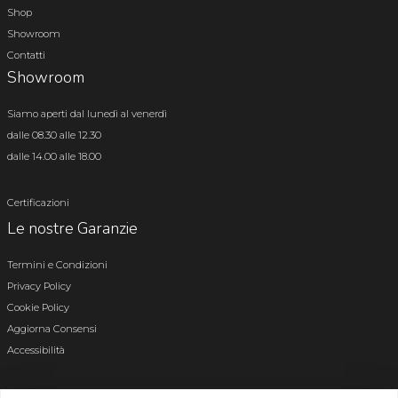
Shop
Showroom
Contatti
Showroom
Siamo aperti dal lunedì al venerdì
dalle 08.30 alle 12.30
dalle 14.00 alle 18.00
Certificazioni
Le nostre Garanzie
Termini e Condizioni
Privacy Policy
Cookie Policy
Aggiorna Consensi
Accessibilità