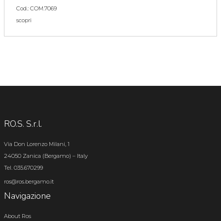
Cod.: COM.7069
scopri
RO.S. S.r.l.
Via Don Lorenzo Milani, 1
24050 Zanica (Bergamo) – Italy
Tel. 035.670299
ros@ros.bergamo.it
Navigazione
About Ros