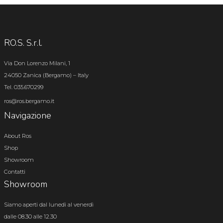
RO.S. S.r.l.
Via Don Lorenzo Milani, 1
24050 Zanica (Bergamo) – Italy
Tel. 035.670299
ros@ros.bergamo.it
Navigazione
About Ros
Shop
Showroom
Contatti
Showroom
Siamo aperti dal lunedì al venerdì
dalle 08.30 alle 12.30