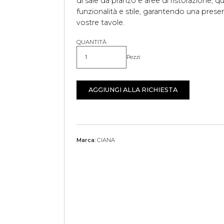
di sale da pranzo e aree di ristorazione, 
funzionalità e stile, garantendo una presenz
vostre tavole.
QUANTITÀ
Pezzi
Quantità
AGGIUNGI ALLA RICHIESTA
Marca:
CIANA