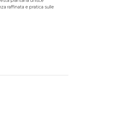
questa piantana unisce
a raffinata e pratica sulle