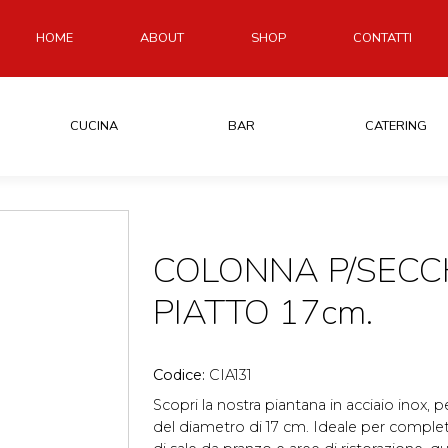
HOME
ABOUT
SHOP
CONTATTI
CUCINA
BAR
CATERING
COLONNA P/SECC
PIATTO 17cm.
Codice:
CIA131
Scopri la nostra piantana in acciaio inox, p
del diametro di 17 cm. Ideale per complet