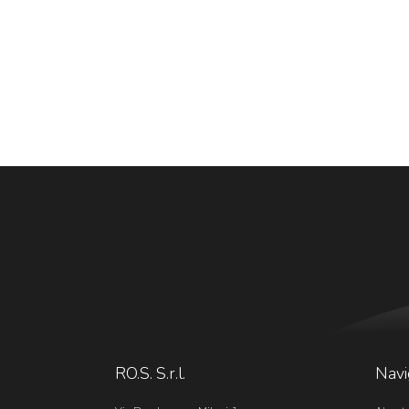
RO.S. S.r.l.
Navi