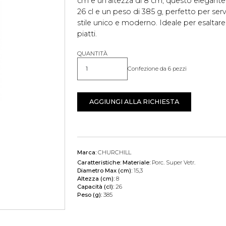
cm e un'altezza di 8 cm, questo elegante
26 cl e un peso di 385 g, perfetto per se
stile unico e moderno. Ideale per esaltare
piatti.
QUANTITÀ
Confezione da 6 pezzi
Quantità
AGGIUNGI ALLA RICHIESTA
Marca:
CHURCHILL
Caratteristiche:
Materiale:
Porc. Super Vetr.
Diametro Max (cm):
15,3
Altezza (cm):
8
Capacità (cl):
26
Peso (g):
385