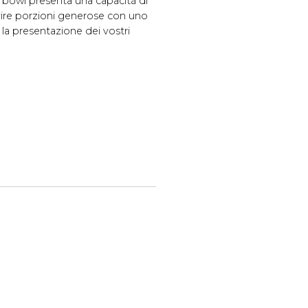
 bowl presenta una capacità di
rvire porzioni generose con uno
 la presentazione dei vostri