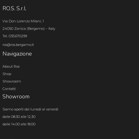
RO.S. S.r.l.
Via Don Lorenzo Milani, 1
24050 Zanica (Bergamo) – Italy
Tel. 035.670299
ros@ros.bergamo.it
Navigazione
About Ros
Shop
Showroom
Contatti
Showroom
Siamo aperti dal lunedì al venerdì
dalle 08.30 alle 12.30
dalle 14.00 alle 18.00