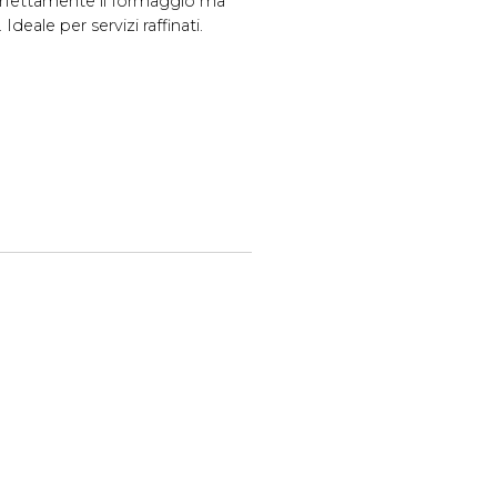
rfettamente il formaggio ma
deale per servizi raffinati.