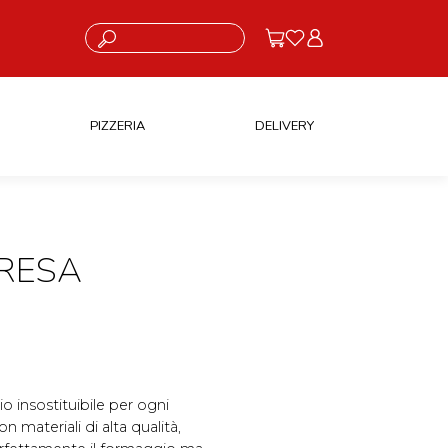
Cosa stai cercando?
PIZZERIA
DELIVERY
RESA
o insostituibile per ogni
n materiali di alta qualità,