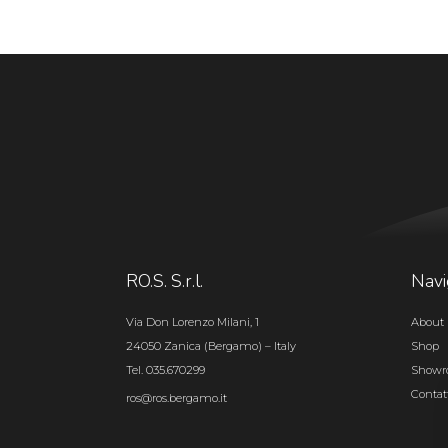
RO.S. S.r.l.
Navi
Via Don Lorenzo Milani, 1
About 
24050 Zanica (Bergamo) – Italy
Shop
Tel. 035.670299
Show
Contat
ros@ros.bergamo.it