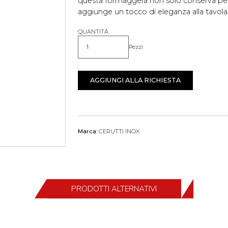
questa formaggera non solo conserva pe
aggiunge un tocco di eleganza alla tavola. I
QUANTITÀ
Pezzi
Quantità
AGGIUNGI ALLA RICHIESTA
Marca:
CERUTTI INOX
PRODOTTI ALTERNATIVI