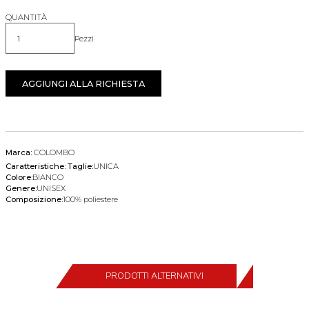
QUANTITÀ
Pezzi
Quantità
AGGIUNGI ALLA RICHIESTA
Marca:
COLOMBO
Caratteristiche:
Taglie:
UNICA
Colore:
BIANCO
Genere:
UNISEX
Composizione:
100% poliestere
PRODOTTI ALTERNATIVI