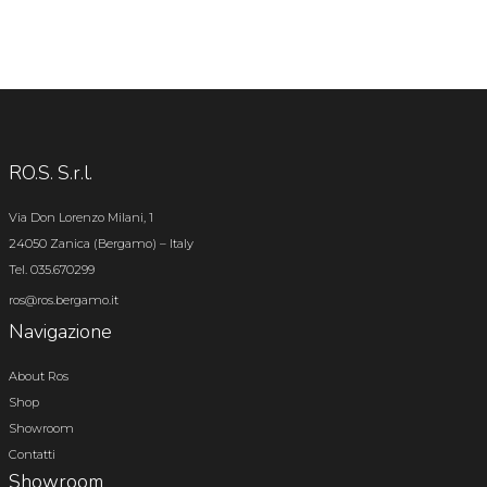
RO.S. S.r.l.
Via Don Lorenzo Milani, 1
24050 Zanica (Bergamo) – Italy
Tel. 035.670299
ros@ros.bergamo.it
Navigazione
About Ros
Shop
Showroom
Contatti
Showroom