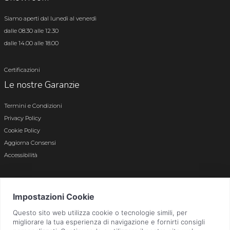
Siamo aperti dal lunedì al venerdì
dalle 08.30 alle 12.30
dalle 14.00 alle 18.00
Certificazioni
Le nostre Garanzie
Termini e Condizioni
Privacy Policy
Cookie Policy
Aggiorna Consensi
Accessibilità
© 2026 Tutti i diritti riservati · P.iva e c.f. 01496180165 · Iscr. registro imprese di
Bergamo n. 01496180165 · Capitale Sociale i.v. € 800.000,00