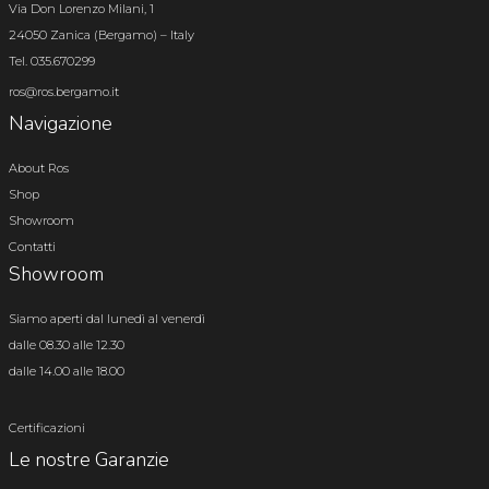
Via Don Lorenzo Milani, 1
24050 Zanica (Bergamo) – Italy
Tel. 035.670299
ros@ros.bergamo.it
Navigazione
About Ros
Shop
Showroom
Contatti
Showroom
Siamo aperti dal lunedì al venerdì
dalle 08.30 alle 12.30
dalle 14.00 alle 18.00
Certificazioni
Le nostre Garanzie