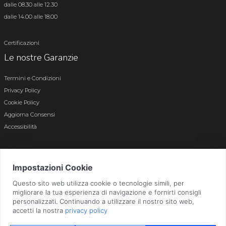
dalle 08.30 alle 12.30
dalle 14.00 alle 18.00
Certificazioni
Le nostre Garanzie
Termini e Condizioni
Privacy Policy
Cookie Policy
Aggiorna Consensi
Accessibilità
© 2026 Tutti i diritti riservati · P.iva e c.f. 01496180165 · Iscr. registro imprese di
Bergamo n. 01496180165 · Capitale Sociale i.v. € 800.000,00