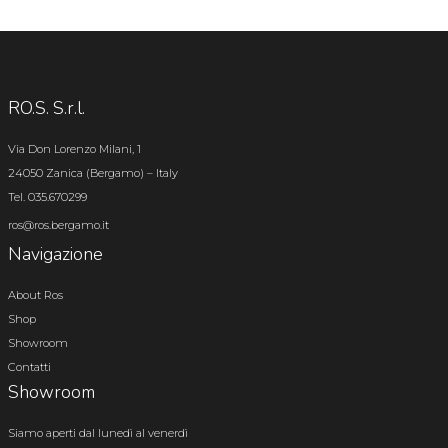
RO.S. S.r.l.
Via Don Lorenzo Milani, 1
24050 Zanica (Bergamo) – Italy
Tel. 035.670299
ros@ros.bergamo.it
Navigazione
About Ros
Shop
Showroom
Contatti
Showroom
Siamo aperti dal lunedì al venerdì