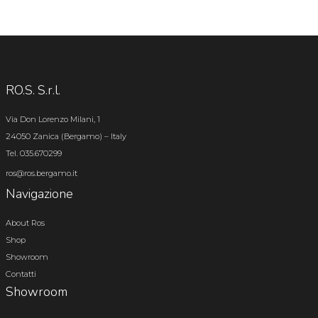
RO.S. S.r.l.
Via Don Lorenzo Milani, 1
24050 Zanica (Bergamo) – Italy
Tel. 035.670299
ros@ros.bergamo.it
Navigazione
About Ros
Shop
Showroom
Contatti
Showroom