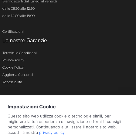
Siamo aperti dal lunedì al venerdì
dalle 08.30 alle 12.30
dalle 14.00 alle 18.00
Certificazioni
Le nostre Garanzie
Termini e Condizioni
Privacy Policy
Cookie Policy
Aggiorna Consensi
Accessibilità
© 2026 Tutti i diritti riservati · P.iva e c.f. 01496180165 · Iscr. registro imprese di
Bergamo n. 01496180165 · Capitale Sociale i.v. € 800.000,00