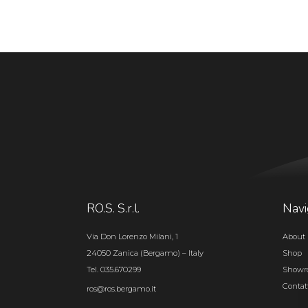
RO.S. S.r.l.
Navi
Via Don Lorenzo Milani, 1
About 
24050 Zanica (Bergamo) – Italy
Shop
Tel. 035.670299
Show
Contat
ros@ros.bergamo.it