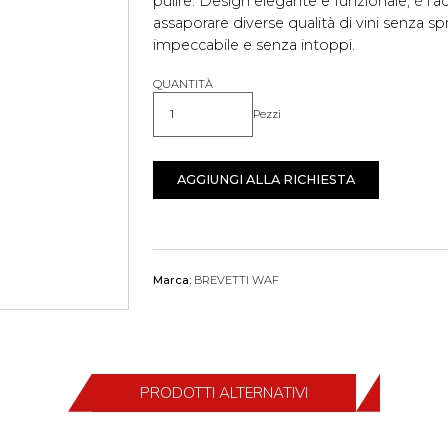
pulire. Design elegante e funzionale, è l'
assaporare diverse qualità di vini senza s
impeccabile e senza intoppi.
QUANTITÀ
Pezzi
Quantità
AGGIUNGI ALLA RICHIESTA
Marca:
BREVETTI WAF
PRODOTTI ALTERNATIVI