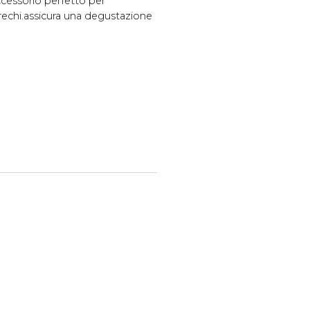
accessorio perfetto per
prechi.assicura una degustazione