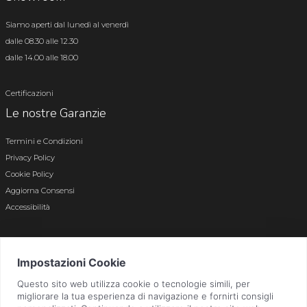
Siamo aperti dal lunedì al venerdì
dalle 08.30 alle 12.30
dalle 14.00 alle 18.00
Certificazioni
Le nostre Garanzie
Termini e Condizioni
Privacy Policy
Cookie Policy
Aggiorna Consensi
Accessibilità
© 2026 Tutti i diritti riservati · P.iva e c.f. 01496180165 · Iscr. registro imprese di
Bergamo n. 01496180165 · Capitale Sociale i.v. € 800.000,00