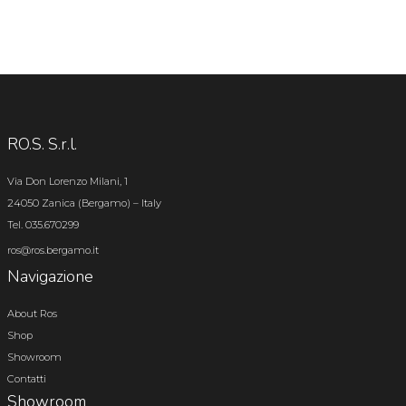
RO.S. S.r.l.
Via Don Lorenzo Milani, 1
24050 Zanica (Bergamo) – Italy
Tel. 035.670299
ros@ros.bergamo.it
Navigazione
About Ros
Shop
Showroom
Contatti
Showroom