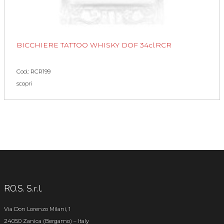
BICCHIERE TATTOO WHISKY DOF 34cl.RCR
Cod.: RCR199
scopri
RO.S. S.r.l.
Via Don Lorenzo Milani, 1
24050 Zanica (Bergamo) – Italy