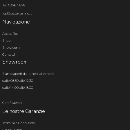
Tel. 035.670299
ros@ros.bergamo.it
Navigazione
About Ros
Shop
Showroom
Contatti
Showroom
Siamo aperti dal lunedì al venerdì
dalle 08.30 alle 12.30
dalle 14.00 alle 18.00
Certificazioni
Le nostre Garanzie
Termini e Condizioni
Privacy Policy