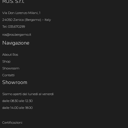
RO.S. S.r.l.
Via Don Lorenzo Milani, 1
24050 Zanica (Bergamo) – Italy
Tel. 035.670299
ros@ros.bergamo.it
Navigazione
About Ros
Shop
Showroom
Contatti
Showroom
Siamo aperti dal lunedì al venerdì
dalle 08.30 alle 12.30
dalle 14.00 alle 18.00
Certificazioni