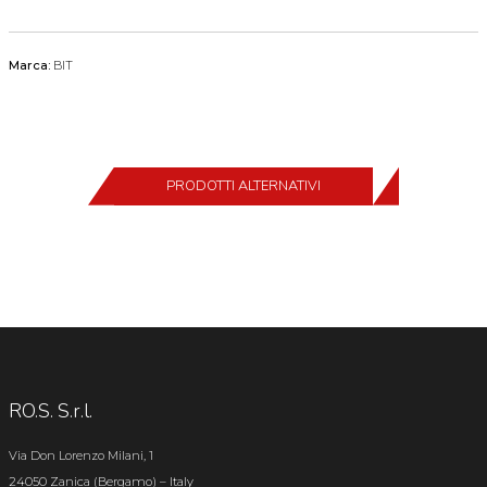
Marca:
BIT
PRODOTTI ALTERNATIVI
RO.S. S.r.l.
Via Don Lorenzo Milani, 1
24050 Zanica (Bergamo) – Italy