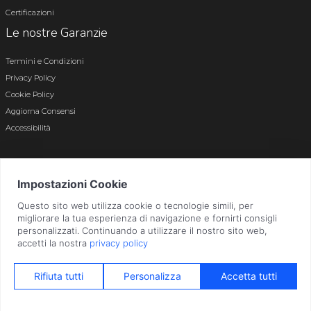
Certificazioni
Le nostre Garanzie
Termini e Condizioni
Privacy Policy
Cookie Policy
Aggiorna Consensi
Accessibilità
© 2026 Tutti i diritti riservati · P.iva e c.f. 01496180165 · Iscr. registro imprese di
Bergamo n. 01496180165 · Capitale Sociale i.v. € 800.000,00