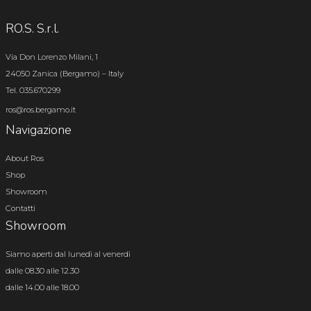
RO.S. S.r.l.
Via Don Lorenzo Milani, 1
24050 Zanica (Bergamo) – Italy
Tel. 035.670299
ros@ros.bergamo.it
Navigazione
About Ros
Shop
Showroom
Contatti
Showroom
Siamo aperti dal lunedì al venerdì
dalle 08.30 alle 12.30
dalle 14.00 alle 18.00