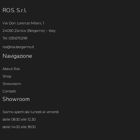
RO.S. S.r.l.
Via Don Lorenzo Milani, 1
24050 Zanica (Bergamo) – Italy
Tel. 035.670299
ros@ros.bergamo.it
Navigazione
About Ros
Shop
Showroom
Contatti
Showroom
Siamo aperti dal lunedì al venerdì
dalle 08.30 alle 12.30
dalle 14.00 alle 18.00