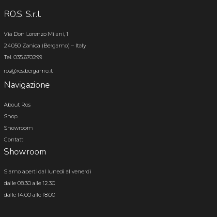
RO.S. S.r.l.
Via Don Lorenzo Milani, 1
24050 Zanica (Bergamo) – Italy
Tel. 035.670299
ros@ros.bergamo.it
Navigazione
About Ros
Shop
Showroom
Contatti
Showroom
Siamo aperti dal lunedì al venerdì
dalle 08.30 alle 12.30
dalle 14.00 alle 18.00