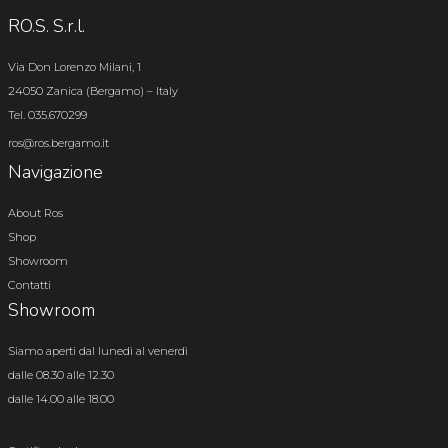
RO.S. S.r.l.
Via Don Lorenzo Milani, 1
24050 Zanica (Bergamo) – Italy
Tel. 035.670299
ros@ros.bergamo.it
Navigazione
About Ros
Shop
Showroom
Contatti
Showroom
Siamo aperti dal lunedì al venerdì
dalle 08.30 alle 12.30
dalle 14.00 alle 18.00