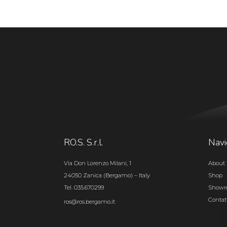
RO.S. S.r.l.
Navi
Via Don Lorenzo Milani, 1
About 
24050 Zanica (Bergamo) – Italy
Shop
Tel. 035.670299
Show
Contat
ros@ros.bergamo.it