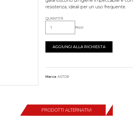
garantiscono un'igiene impeccabile e con
resistenza, ideali per un uso frequente.
QUANTITÀ
Pezzi
Quantità
AGGIUNGI ALLA RICHIESTA
Marca:
ASTOR
PRODOTTI ALTERNATIVI