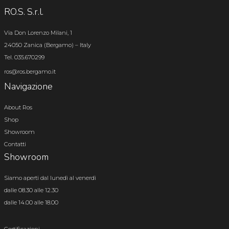
RO.S. S.r.l.
Via Don Lorenzo Milani, 1
24050 Zanica (Bergamo) – Italy
Tel. 035.670299
ros@ros.bergamo.it
Navigazione
About Ros
Shop
Showroom
Contatti
Showroom
Siamo aperti dal lunedì al venerdì
dalle 08.30 alle 12.30
dalle 14.00 alle 18.00
Certificazioni