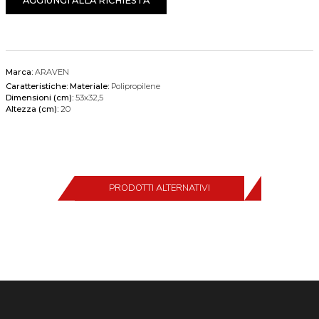
AGGIUNGI ALLA RICHIESTA
Marca:
ARAVEN
Caratteristiche:
Materiale:
Polipropilene
Dimensioni (cm):
53x32,5
Altezza (cm):
20
PRODOTTI ALTERNATIVI