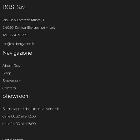
RO.S. S.r.l.
Via Don Lorenzo Milani, 1
24050 Zanica (Bergamo) – Italy
Tel. 035.670299
ros@ros.bergamo.it
Navigazione
About Ros
Shop
Showroom
Contatti
Showroom
Siamo aperti dal lunedì al venerdì
dalle 08.30 alle 12.30
dalle 14.00 alle 18.00
Certificazioni