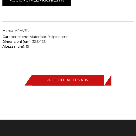
AGGIUNGI ALLA RICHIESTA
Marca:
ARAVEN
Caratteristiche:
Materiale:
Polipropilene
Dimensioni (cm):
32,5x17,6
Altezza (cm):
15
PRODOTTI ALTERNATIVI