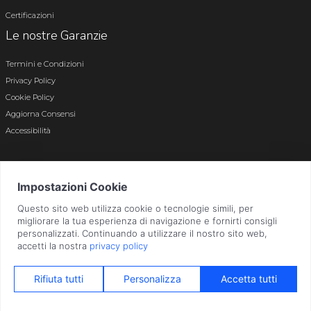
Certificazioni
Le nostre Garanzie
Termini e Condizioni
Privacy Policy
Cookie Policy
Aggiorna Consensi
Accessibilità
© 2026 Tutti i diritti riservati · P.iva e c.f. 01496180165 · Iscr. registro imprese di
Bergamo n. 01496180165 · Capitale Sociale i.v. € 800.000,00