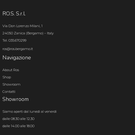
RO.S. S.r.l.
Via Don Lorenzo Milani, 1
24050 Zanica (Bergamo) – Italy
Tel. 035.670299
ros@ros.bergamo.it
Navigazione
About Ros
Shop
Showroom
Contatti
Showroom
Siamo aperti dal lunedì al venerdì
dalle 08.30 alle 12.30
dalle 14.00 alle 18.00