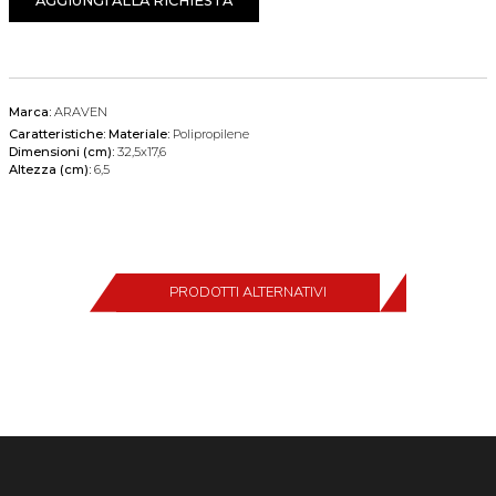
AGGIUNGI ALLA RICHIESTA
Marca:
ARAVEN
Caratteristiche:
Materiale:
Polipropilene
Dimensioni (cm):
32,5x17,6
Altezza (cm):
6,5
PRODOTTI ALTERNATIVI