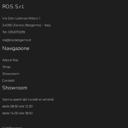
RO.S. S.r.l.
Via Don Lorenzo Milani, 1
24050 Zanica (Bergamo) – Italy
Tel. 035.670299
ros@ros.bergamo.it
Navigazione
About Ros
Shop
Showroom
Contatti
Showroom
Siamo aperti dal lunedì al venerdì
dalle 08.30 alle 12.30
dalle 14.00 alle 18.00
Certificazioni