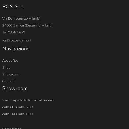
RO.S. S.r.l.
Via Don Lorenzo Milani, 1
24050 Zanica (Bergamo) – Italy
Tel. 035.670299
ros@ros.bergamo.it
Navigazione
About Ros
Shop
Showroom
Contatti
Showroom
Siamo aperti dal lunedì al venerdì
dalle 08.30 alle 12.30
dalle 14.00 alle 18.00
Certificazioni