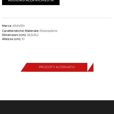
AGGIUNGI ALLA RICHIESTA
Marca:
ARAVEN
Caratteristiche:
Materiale:
Polipropilene
Dimensioni (cm):
26,5x16,2
Altezza (cm):
10
PRODOTTI ALTERNATIVI