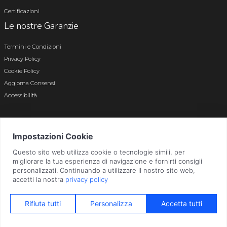
Certificazioni
Le nostre Garanzie
Termini e Condizioni
Privacy Policy
Cookie Policy
Aggiorna Consensi
Accessibilità
© 2026 Tutti i diritti riservati · P.iva e c.f. 01496180165 · Iscr. registro imprese di
Bergamo n. 01496180165 · Capitale Sociale i.v. € 800.000,00