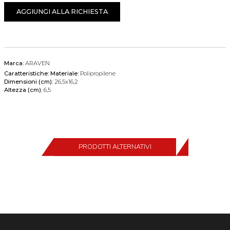
AGGIUNGI ALLA RICHIESTA
Marca:
ARAVEN
Caratteristiche:
Materiale:
Polipropilene
Dimensioni (cm):
26,5x16,2
Altezza (cm):
6,5
PRODOTTI ALTERNATIVI