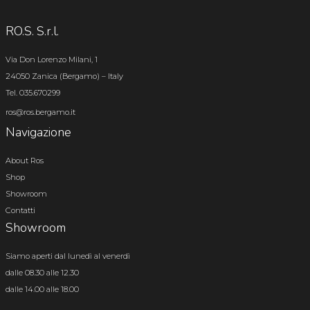
RO.S. S.r.l.
Via Don Lorenzo Milani, 1
24050 Zanica (Bergamo) – Italy
Tel. 035.670299
ros@ros.bergamo.it
Navigazione
About Ros
Shop
Showroom
Contatti
Showroom
Siamo aperti dal lunedì al venerdì
dalle 08.30 alle 12.30
dalle 14.00 alle 18.00