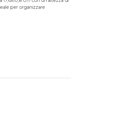
a 17,6x10,8 cm con un'altezza di
deale per organizzare