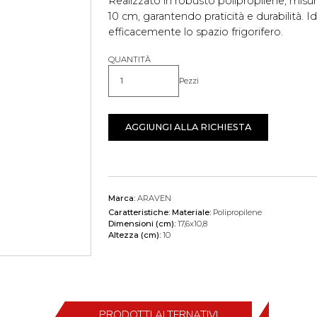
Realizzato in robusto polipropilene, misur
10 cm, garantendo praticità e durabilità. I
efficacemente lo spazio frigorifero.
QUANTITÀ
Pezzi
Quantità
AGGIUNGI ALLA RICHIESTA
Marca:
ARAVEN
Caratteristiche:
Materiale:
Polipropilene
Dimensioni (cm):
17,6x10,8
Altezza (cm):
10
PRODOTTI ALTERNATIVI