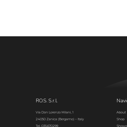
RO.S. S.r.l.
Navi
Via Don Lorenzo Milani, 1
About 
24050 Zanica (Bergamo) – Italy
Shop
Tel. 035.670299
Show