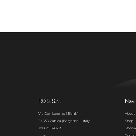
RO.S. S.r.l.
Navi
Via Don Lorenzo Milani, 1
About 
24050 Zanica (Bergamo) – Italy
Shop
Tel. 035.670299
Show
Contat