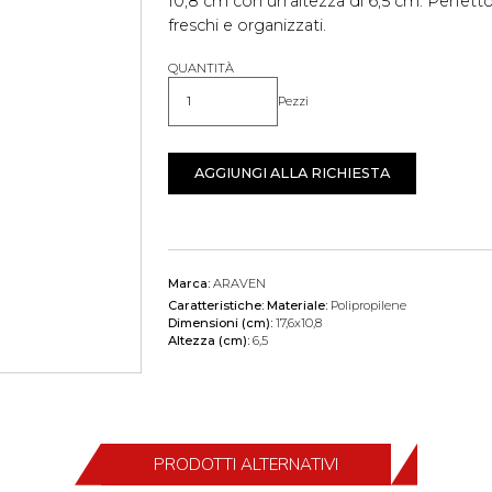
10,8 cm con un'altezza di 6,5 cm. Perfett
freschi e organizzati.
QUANTITÀ
Pezzi
Quantità
AGGIUNGI ALLA RICHIESTA
Marca:
ARAVEN
Caratteristiche:
Materiale:
Polipropilene
Dimensioni (cm):
17,6x10,8
Altezza (cm):
6,5
PRODOTTI ALTERNATIVI