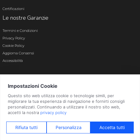
Certificazioni
Le nostre Garanzie
Termini e Condizioni
Privacy Policy
Cookie Policy
Aggiorna Consensi
Accessibilità
© 2026 Tutti i diritti riservati · P.iva e c.f. 01496180165 · Iscr. registro imprese di
Bergamo n. 01496180165 · Capitale Sociale i.v. € 800.000,00