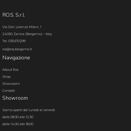
RO.S. S.r.l.
Via Don Lorenzo Milani, 1
24050 Zanica (Bergamo) – Italy
Tel. 035.670299
ros@ros.bergamo.it
Navigazione
About Ros
Shop
Showroom
Contatti
Showroom
Siamo aperti dal lunedì al venerdì
dalle 08.30 alle 12.30
dalle 14.00 alle 18.00