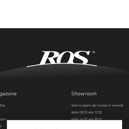
gazione
Showroom
Ros
Siamo aperti dal lunedì al venerdì
dalle 08.30 alle 12.30
room
dalle 14.00 alle 18.00
ti