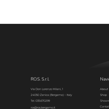
RO.S. S.r.l.
Navi
Via Don Lorenzo Milani, 1
About 
24050 Zanica (Bergamo) – Italy
Shop
Tel. 035.670299
Show
Contat
ros@ros.bergamo.it