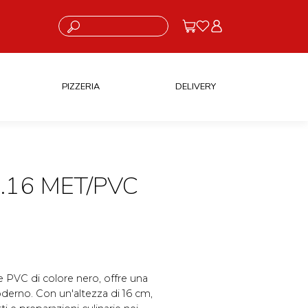
Cosa stai cercando?
PIZZERIA
DELIVERY
.16 MET/PVC
o e PVC di colore nero, offre una
erno. Con un'altezza di 16 cm,