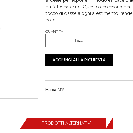
è ideale per esporre in modo efficace piatt
buffet e catering. Questo accessorio pra
tocco di classe a ogni allestimento, rende
hotel.
QUANTITÀ
Pezzi
Quantità
AGGIUNGI ALLA RICHIESTA
Marca:
APS
PRODOTTI ALTERNATIVI