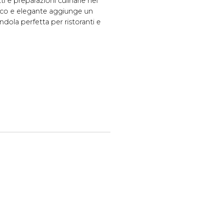
i e preparazioni culinarie nei
tico e elegante aggiunge un
ndola perfetta per ristoranti e