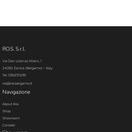
RO.S. S.r.l.
Via Don Lorenzo Milani, 1
24050 Zanica (Bergamo) – Italy
Tel. 035.670299
ros@ros.bergamo.it
Navigazione
About Ros
Shop
Showroom
Contatti