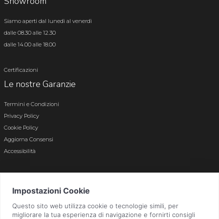
Showroom
Siamo aperti dal lunedì al venerdì
dalle 08.30 alle 12.30
dalle 14.00 alle 18.00
Certificazioni
Le nostre Garanzie
Termini e Condizioni
Privacy Policy
Cookie Policy
Aggiorna Consensi
Accessibilità
© 2026 Tutti i diritti riservati · P.iva e c.f. 01496180165 · Iscr. registro imprese di
Bergamo n. 01496180165 · Capitale Sociale i.v. € 800.000,00