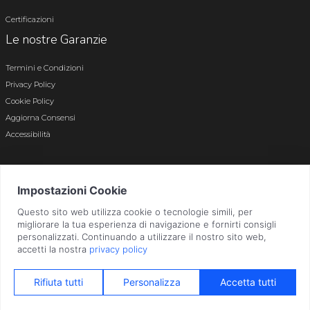
Certificazioni
Le nostre Garanzie
Termini e Condizioni
Privacy Policy
Cookie Policy
Aggiorna Consensi
Accessibilità
© 2026 Tutti i diritti riservati · P.iva e c.f. 01496180165 · Iscr. registro imprese di
Bergamo n. 01496180165 · Capitale Sociale i.v. € 800.000,00