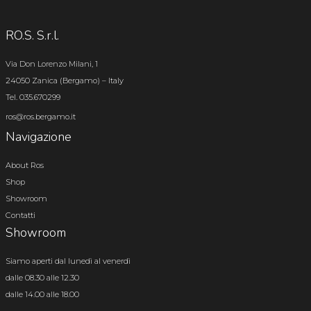
RO.S. S.r.l.
Via Don Lorenzo Milani, 1
24050 Zanica (Bergamo) – Italy
Tel. 035.670299
ros@ros.bergamo.it
Navigazione
About Ros
Shop
Showroom
Contatti
Showroom
Siamo aperti dal lunedì al venerdì
dalle 08.30 alle 12.30
dalle 14.00 alle 18.00