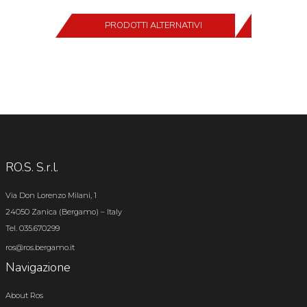
PRODOTTI ALTERNATIVI
RO.S. S.r.l.
Via Don Lorenzo Milani, 1
24050 Zanica (Bergamo) – Italy
Tel. 035.670299
ros@ros.bergamo.it
Navigazione
About Ros