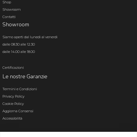
Shop
Showroom
Contatti
Showroom
Siamo aperti dal lunedì al venerdì
dalle 08.30 alle 12.30
dalle 14.00 alle 18.00
Certificazioni
Le nostre Garanzie
Termini e Condizioni
Privacy Policy
Cookie Policy
Aggiorna Consensi
Accessibilità