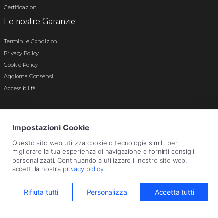
Certificazioni
Le nostre Garanzie
Termini e Condizioni
Privacy Policy
Cookie Policy
Aggiorna Consensi
Accessibilità
© 2026 Tutti i diritti riservati · P.iva e c.f. 01496180165 · Iscr. registro imprese di
Bergamo n. 01496180165 · Capitale Sociale i.v. € 800.000,00