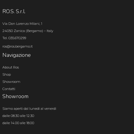
RO.S. S.r.l.
Via Don Lorenzo Milani, 1
24050 Zanica (Bergamo) – Italy
Tel. 035.670299
ros@ros.bergamo.it
Navigazione
About Ros
Shop
Showroom
Contatti
Showroom
Siamo aperti dal lunedì al venerdì
dalle 08.30 alle 12.30
dalle 14.00 alle 18.00