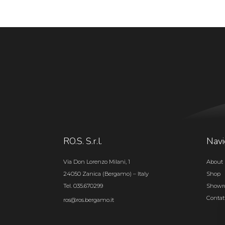
RO.S. S.r.l.
Navi
Via Don Lorenzo Milani, 1
About 
24050 Zanica (Bergamo) – Italy
Shop
Tel. 035.670299
Show
Contat
ros@ros.bergamo.it