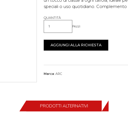
un tocco di classe a ogni tavola, ideale per
speciali o uso quotidiano. Complemento p
QUANTITÀ
Pezzi
Quantità
AGGIUNGI ALLA RICHIESTA
Marca:
ARC
PRODOTTI ALTERNATIVI