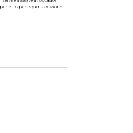
 servire insalate in occasioni
erfetto per ogni ristorazione.